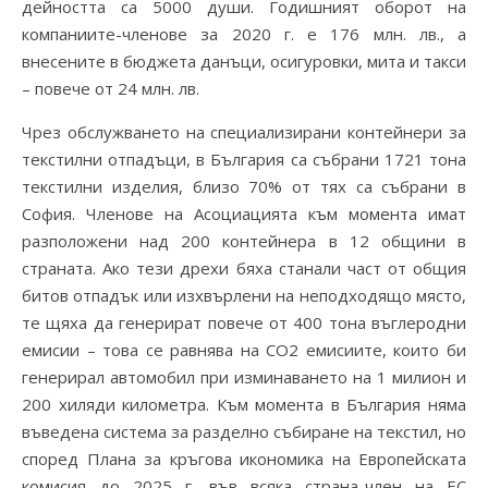
дейността са 5000 души. Годишният оборот на
компаниите-членове за 2020 г. е 176 млн. лв., а
внесените в бюджета данъци, осигуровки, мита и такси
– повече от 24 млн. лв.
Чрез обслужването на специализирани контейнери за
текстилни отпадъци, в България са събрани 1721 тона
текстилни изделия, близо 70% от тях са събрани в
София. Членове на Асоциацията към момента имат
разположени над 200 контейнера в 12 общини в
страната. Ако тези дрехи бяха станали част от общия
битов отпадък или изхвърлени на неподходящо място,
те щяха да генерират повече от 400 тона въглеродни
емисии – това се равнява на СО2 емисиите, които би
генерирал автомобил при изминаването на 1 милион и
200 хиляди километра. Към момента в България няма
въведена система за разделно събиране на текстил, но
според Плана за кръгова икономика на Европейската
комисия до 2025 г. във всяка страна-член на ЕС