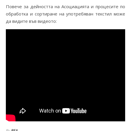
Повече за дейността на Асоциацията и процесите по
обработка и сортиране на употребяван текстил може
да видите във видеото:
By
BFA