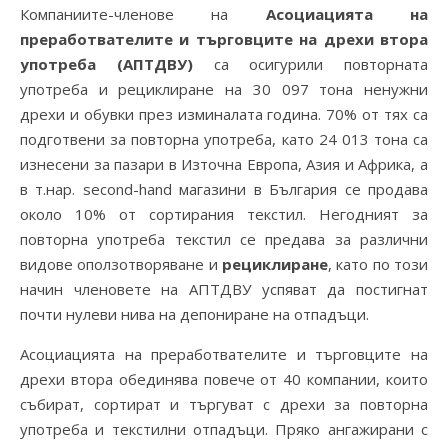
Компаниите-членове на
Асоциацията на
преработвателите и търговците на дрехи втора
употреба (АПТДВУ)
са осигурили повторната
употреба и рециклиране на 30 097 тона ненужни
дрехи и обувки през изминалата година. 70% от тях са
подготвени за повторна употреба, като 24 013 тона са
изнесени за пазари в Източна Европа, Азия и Африка, а
в т.нар. second-hand магазини в България се продава
около 10% от сортирания текстил. Негодният за
повторна употреба текстил се предава за различни
видове оползотворяване и
рециклиране
, като по този
начин членовете на АПТДВУ успяват да постигнат
почти нулеви нива на депониране на отпадъци.
Асоциацията на преработвателите и търговците на
дрехи втора обединява повече от 40 компании, които
събират, сортират и търгуват с дрехи за повторна
употреба и текстилни отпадъци. Пряко ангажирани с