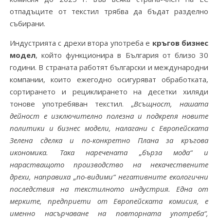
отпадъците от текстил трябва да бъдат разделно
събирани.
Индустрията с дрехи втора употреба е
кръгов бизнес
модел
, който функционира в България от близо 30
години. В страната работят български и международни
компании, които ежегодно осигуряват обработката,
сортирането и рециклирането на десетки хиляди
тонове употребяван текстил. „
Всъщност, нашата
дейност е изключително полезна и подкрепя новите
политики и бизнес модели, налагани с Европейската
Зелена сделка и по-конкретно Плана за кръгова
икономика. Така наречената „бърза мода“ и
нарастващото производство на некачествените
дрехи, направиха „по-видими“ негативните екологични
последствия на текстилното индустрия. Една от
мерките, предприети от Европейската комисия, е
именно насърчаване на повторната употреба“,