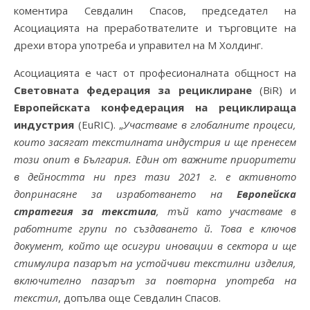
коментира Севдалин Спасов, председател на
Асоциацията на преработвателите и търговците на
дрехи втора употреба и управител на М Холдинг.
Асоциацията е част от професионалната общност на
Световната федерация за рециклиране
(BiR) и
Европейската конфедерация на рециклираща
индустрия
(EuRIC). „
Участваме в глобалните процеси,
които засягат текстилната индустрия и ще пренесем
този опит в България. Един от важните приоритети
в дейността ни през тази 2021 г. е активното
допринасяне за изработването на
Европейска
стратегия за текстила
, тъй като участваме в
работните групи по създаването й. Това е ключов
документ, който ще осигури иновации в сектора и ще
стимулира пазарът на устойчиви текстилни изделия,
включително пазарът за повторна употреба на
текстил
, допълва още Севдалин Спасов.