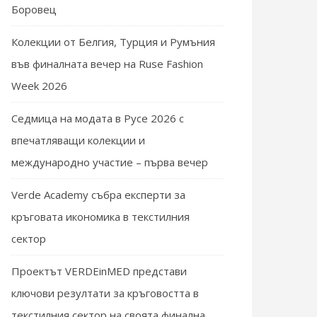
Боровец
Колекции от Белгия, Турция и Румъния
във финалната вечер на Ruse Fashion
Week 2026
Седмица на модата в Русе 2026 с
впечатляващи колекции и
международно участие – първа вечер
Verde Academy събра експерти за
кръговата икономика в текстилния
сектор
Проектът VERDEinMED представи
ключови резултати за кръговостта в
текстилния сектор на своята финална