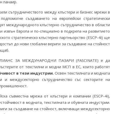
н панаир.
асили сътрудничеството между клъстери и бизнес мрежи в
подпомогне създаването на европейски стратегически
одят международното клъстерно сътрудничество в области
ни извън Европа и по-специално в подкрепа на развитието
кото стратегическо клъстерно партньорство (ESCP-4i) ще
достъп до нови глобални вериги за създаване на стойност
ащаб.
АЛИАНС ЗА МЕЖДУНАРОДНИ ПАЗАРИ (FASCINATE) е да
ъстерите от текстилни и модни МСП в ЕС, които работят
йчивост в тези индустрии.
Освен текстилната и модната
си и междусекторно сътрудничество със секторите на
промишленост.
ска съвместна мрежа от клъстери и компании (ESCP-4i),
устойчивост в модната, текстилната и обувната индустрии.
риги за създаване на стойност, включващи междусекторно