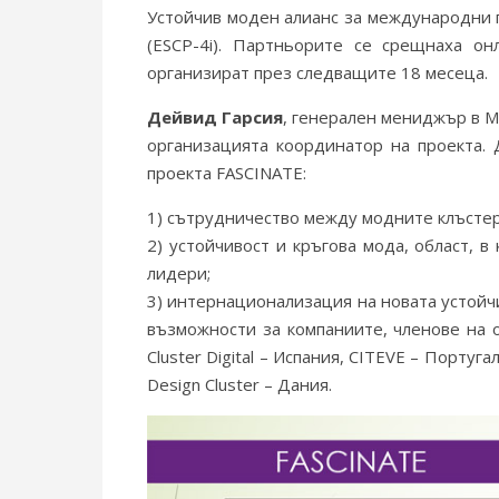
Устойчив моден алианс за международни па
(ESCP-4i). Партньорите се срещнаха о
организират през следващите 18 месеца.
Дейвид Гарсия
, генерален мениджър в M
организацията координатор на проекта. 
проекта FASCINATE:
1) сътрудничество между модните клъстер
2) устойчивост и кръгова мода, област, 
лидери;
3) интернационализация на новата устойчи
възможности за компаниите, членове на 
Cluster Digital – Испания, CITEVE – Португа
Design Cluster – Дания.