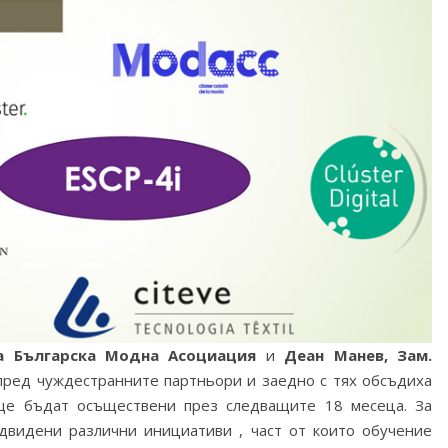
а Българска Модна Асоциация
и
Деан Манев, Зам.
пред чуждестранните партньори и заедно с тях обсъдиха
ще бъдат осъществени през следващите 18 месеца. За
двидени различни инициативи , част от които обучение