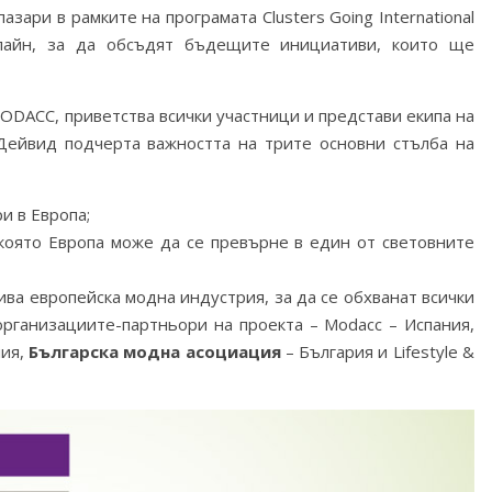
зари в рамките на програмата Clusters Going International
нлайн, за да обсъдят бъдещите инициативи, които ще
ODACC, приветства всички участници и представи екипа на
Дейвид подчерта важността на трите основни стълба на
и в Европа;
в която Европа може да се превърне в един от световните
ва европейска модна индустрия, за да се обхванат всички
организациите-партньори на проекта – Modacc – Испания,
лия,
Българска модна асоциация
– България и Lifestyle &