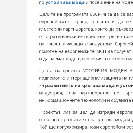
по
устойчива мода
и посещение на моде
Целите на програмата ESCP-4i са да се з
европейските страни, а също и да се 
клъстерни партньорства, които да ръков
от стратегически интерес към трети стра
на нововъзникващите индустрии. Европейс
помогне на европейските МСП да получат 
и да заемат водеща позиция в световен м
Целта на проекта УСТОЙЧИВ МОДЕН 
подпомогне интернационализацията на кл
за
развитието на кръгова мода и усто
индустрия, това партньорство ще тър
информационните технологии и обувната 
Проектът има за цел да изгради европей
свързана с развитието на кръгова мода и 
Той ще популяризира нови европейски ве