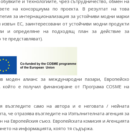
 обувките и технологиите, чрез сътрудничество, обмен на
вете на консорциума по проекта. В резултат на това
тегия за интернационализация за устойчиви модни марки
и извън ЕС, заинтересовани от устойчиви модни продукти
ели и определяне на подходящ план за действие за
 те представляват).
ив моден алианс за международни пазари, Европейско
и, който е получил финансиране от Програма COSME на
я възгледите само на автора и е неговата / нейната
ита, че отразява възгледите на Изпълнителната агенция за
н на Европейския съюз. Европейската комисия и Агенцията
ането на информацията, която тя съдържа.