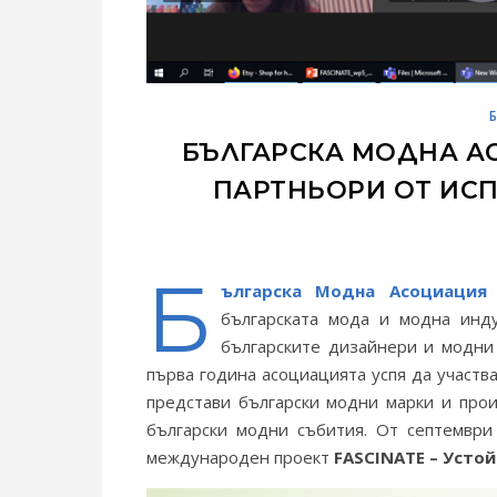
БЪЛГАРСКА МОДНА А
ПАРТНЬОРИ ОТ ИСП
Б
ългарска Модна Асоциация
българската мода и модна инду
българските дизайнери и модни
първа година асоциацията успя да участв
представи български модни марки и про
български модни събития. От септември
международен проект
FASCINATE – Усто