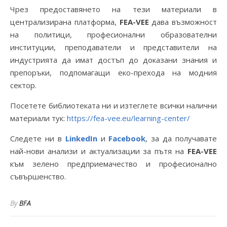
Чрез предоставянето на тези материали в
централизирана платформа,
FEA-VEE
дава възможност
на политици, професионални образователни
институции, преподаватели и представители на
индустрията да имат достъп до доказани знания и
препоръки, подпомагащи еко-прехода на модния
сектор.
Посетете библиотеката ни
и изтеглете всички налични
материали тук:
https://fea-vee.eu/learning-center/
Следете ни в
LinkedIn
и
Facebook
, за да получавате
най-нови анализи и актуализации за пътя на
FEA-VEE
към зелено предприемачество и професионално
съвършенство.
By
BFA