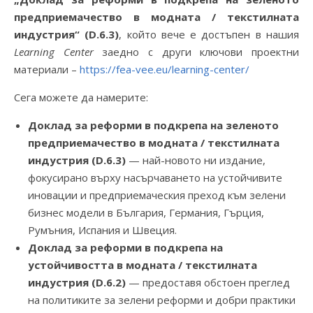
предприемачество в модната / текстилната
индустрия“ (D.6.3)
, който вече е достъпен в нашия
Learning Center
заедно с други ключови проектни
материали –
https://fea-vee.eu/learning-center/
Сега можете да намерите:
Доклад за реформи в подкрепа на зеленото
предприемачество в модната / текстилната
индустрия (D.6.3)
— най-новото ни издание,
фокусирано върху насърчаването на устойчивите
иновации и предприемаческия преход към зелени
бизнес модели в България, Германия, Гърция,
Румъния, Испания и Швеция.
Доклад за реформи в подкрепа на
устойчивостта в модната / текстилната
индустрия (D.6.2)
— предоставя обстоен преглед
на политиките за зелени реформи и добри практики