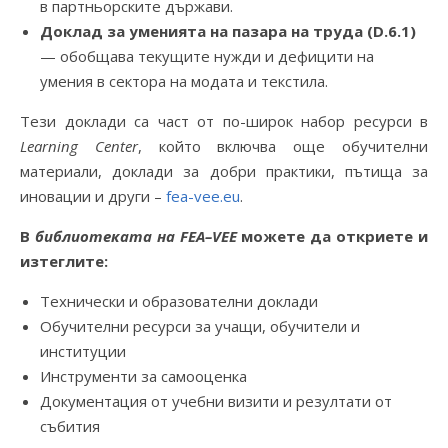
в партньорските държави.
Доклад за уменията на пазара на труда (D.6.1)
— обобщава текущите нужди и дефицити на
умения в сектора на модата и текстила.
Тези доклади са част от по-широк набор ресурси в
Learning Center
, който включва още обучителни
материали, доклади за добри практики, пътища за
иновации и други –
fea-vee.eu
.
В
библиотеката на
FEA
–
VEE
можете да откриете и
изтеглите:
Технически и образователни доклади
Обучителни ресурси за учащи, обучители и
институции
Инструменти за самооценка
Документация от учебни визити и резултати от
събития