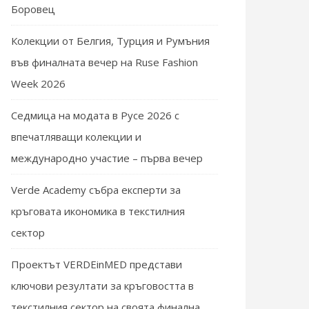
Боровец
Колекции от Белгия, Турция и Румъния
във финалната вечер на Ruse Fashion
Week 2026
Седмица на модата в Русе 2026 с
впечатляващи колекции и
международно участие – първа вечер
Verde Academy събра експерти за
кръговата икономика в текстилния
сектор
Проектът VERDEinMED представи
ключови резултати за кръговостта в
текстилния сектор на своята финална