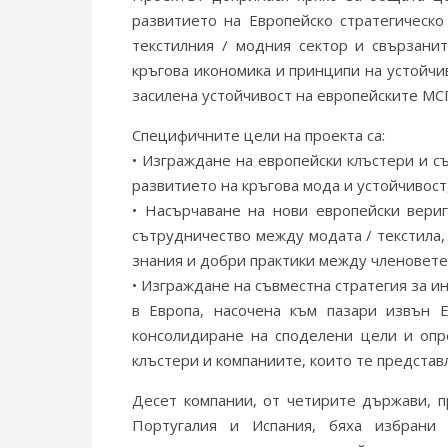
развитието на Европейско стратегическо к
текстилния / модния сектор и свързанит
кръгова икономика и принципи на устойч
засилена устойчивост на европейските МС
Специфичните цели на проекта са:
• Изграждане на европейски клъстери и съ
развитието на кръгова мода и устойчивост
• Насърчаване на нови европейски вери
сътрудничество между модата / текстила,
знания и добри практики между членовете
• Изграждане на съвместна стратегия за 
в Европа, насочена към пазари извън Е
консолидиране на споделени цели и опр
клъстери и компаниите, които те представл
Десет компании, от четирите държави, пр
Португалия и Испания, бяха избрани