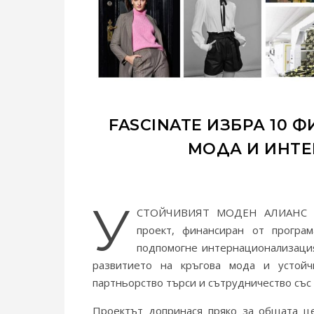
FASCINATE ИЗБРА 10 
МОДА И ИНТ
У
СТОЙЧИВИЯТ МОДЕН АЛИАНС ЗА
проект, финансиран от програ
подпомогне интернационализация
развитието на кръгова мода и устойч
партньорство търси и сътрудничество със 
Проектът допринася пряко за общата це