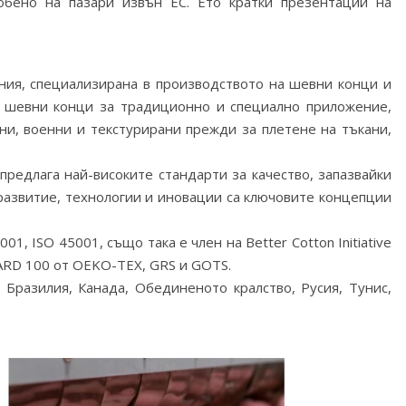
обено на пазари извън ЕС. Ето кратки презентации на
пания, специализирана в производството на шевни конци и
т шевни конци за традиционно и специално приложение,
лни, военни и текстурирани прежди за плетене на тъкани,
предлага най-високите стандарти за качество, запазвайки
 развитие, технологии и иновации са ключовите концепции
01, ISO 45001, също така е член на Better Cotton Initiative
ARD 100 от OEKO-TEX, GRS и GOTS.
Бразилия, Канада, Обединеното кралство, Русия, Тунис,