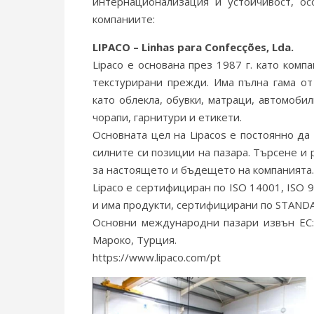
интернационализация и устойчивост, ос
компаниите:
LIPACO – Linhas para Confecções, Lda.
Lipaco е основана през 1987 г. като ком
текстурирани прежди. Има пълна гама о
като облекла, обувки, матраци, автомоби
чорапи, гарнитури и етикети.
Основната цел на Lipacos е постоянно да 
силните си позиции на пазара. Търсене и
за настоящето и бъдещето на компанията.
Lipaco е сертифициран по ISO 14001, ISO 90
и има продукти, сертифицирани по STAND
Основни международни пазари извън ЕС: 
Мароко, Турция.
https://www.lipaco.com/pt