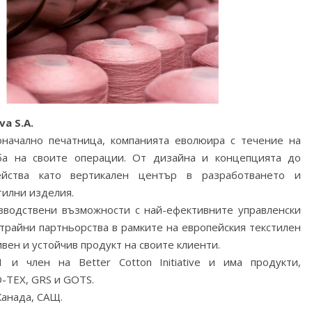
va S.A.
воначално печатница, компанията еволюира с течение на
ба на своите операции. От дизайна и концепцията до
ейства като вертикален център в разработването и
тилни изделия.
зводствени възможности с най-ефективните управленски
трайни партньорства в рамките на европейския текстилен
вен и устойчив продукт на своите клиенти.
 и член на Better Cotton Initiative и има продукти,
-TEX, GRS и GOTS.
Канада, САЩ.