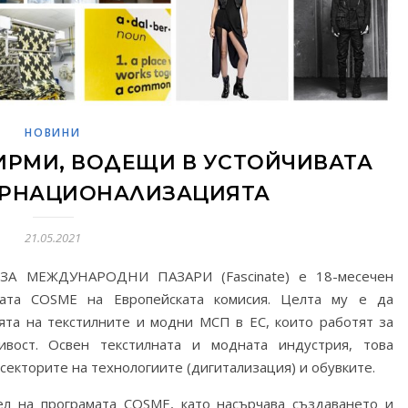
НОВИНИ
ФИРМИ, ВОДЕЩИ В УСТОЙЧИВАТА
ЕРНАЦИОНАЛИЗАЦИЯТА
21.05.2021
 МЕЖДУНАРОДНИ ПАЗАРИ (Fascinate) е 18-месечен
мата COSME на Европейската комисия. Целта му е да
та на текстилните и модни МСП в ЕС, които работят за
ивост. Освен текстилната и модната индустрия, това
секторите на технологиите (дигитализация) и обувките.
л на програмата COSME, като насърчава създаването и