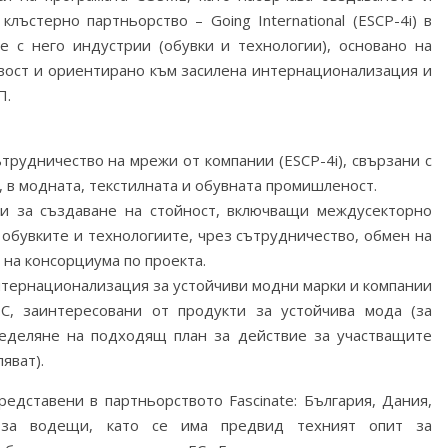
лъстерно партньорство – Going International (ESCP-4i) в
е с него индустрии (обувки и технологии), основано на
ивост и ориентирано към засилена интернационализация и
П.
трудничество на мрежи от компании (ESCP-4i), свързани с
, в модната, текстилната и обувната промишленост.
ги за създаване на стойност, включващи междусекторно
 обувките и технологиите, чрез сътрудничество, обмен на
 на консорциума по проекта.
интернационализация за устойчиви модни марки и компании
С, заинтересовани от продукти за устойчива мода (за
еделяне на подходящ план за действие за участващите
яват).
едставени в партньорството Fascinate: България, Дания,
 за водещи, като се има предвид техният опит за