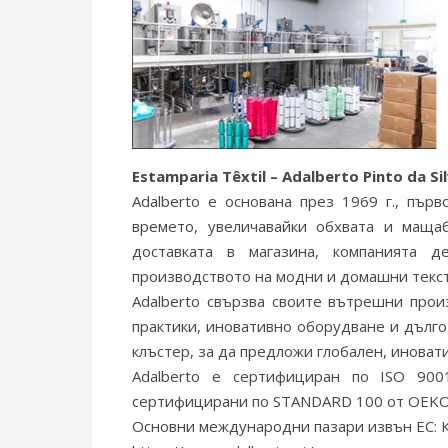
Estamparia Têxtil – Adalberto Pinto da Sil
Adalberto е основана през 1969 г., пър
времето, увеличавайки обхвата и маща
доставката в магазина, компанията д
производството на модни и домашни текс
Adalberto свързва своите вътрешни прои
практики, иновативно оборудване и дълго
клъстер, за да предложи глобален, иновати
Adalberto е сертифициран по ISO 9001
сертифицирани по STANDARD 100 от OEKO
Основни международни пазари извън ЕС: 