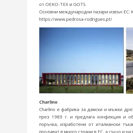
от OEKO-TEX и GOTS.
Основни международни пазари извън ЕС: 
https://www.pedrosa-rodrigues.pt/
Charlino
Charlino е фабрика за дамски и мъжки дре
през 1989 г. и предлага конфекция и о
поръчка, изработени от италиански тъка
продават в много страни в ЕС, а също и н