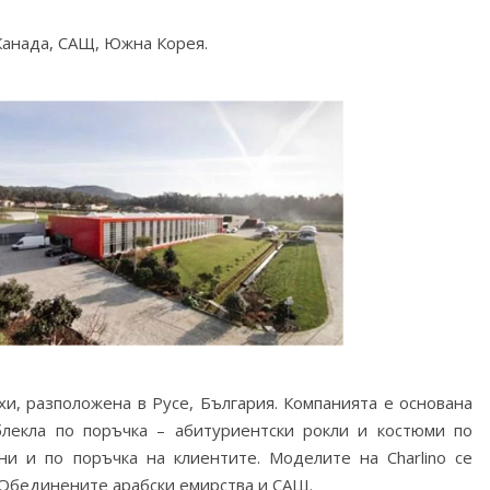
Канада, САЩ, Южна Корея.
хи, разположена в Русе, България. Компанията е основана
блекла по поръчка – абитуриентски рокли и костюми по
ни и по поръчка на клиентите. Моделите на Charlino се
а Обединените арабски емирства и САЩ.