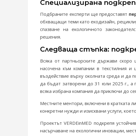
Специализирана подкреп
Подбраните експерти ще предоставят
пе
обхващащи теми като екодизайн, рецикли
спазване на екологичното законодател
решения.
Следваща стъпка: подкр
Всяка от партньорските държави скоро 
насочена към компании в текстилния и 
въздействие върху околната среда и да п
да бъдат затворени до 31 юли 2025 г., 
всяка избрана компания да приключи до се
Местните ментори, включени в кратката л
конкретни нужди и изисквани услуги, коет
Проектът VERDEinMED подкрепя устойчив
насърчаване на екологични иновации, мес