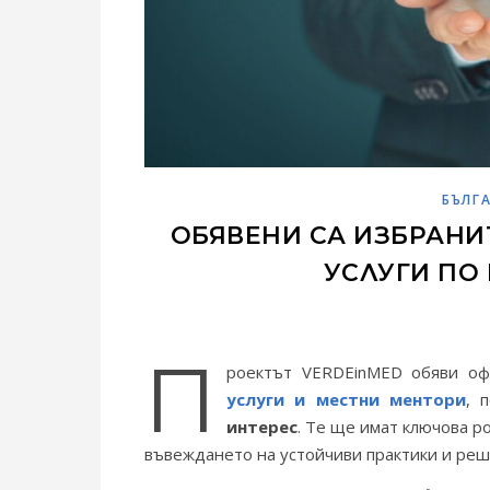
БЪЛГ
ОБЯВЕНИ СА ИЗБРАНИ
УСЛУГИ ПО
П
роектът VERDEinMED обяви оф
услуги и местни ментори
, 
интерес
. Те ще имат ключова р
въвеждането на устойчиви практики и реш