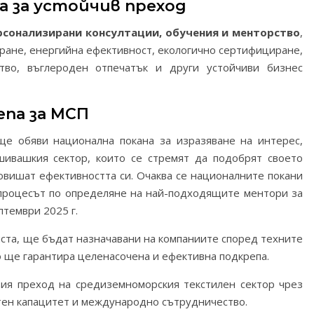
а за устойчив преход
рсонализирани консултации, обучения и менторство
,
ране, енергийна ефективност, екологично сертифициране,
ство, въглероден отпечатък и други устойчиви бизнес
епа за МСП
ще обяви национална покана за изразяване на интерес,
шивашкия сектор, които се стремят да подобрят своето
овишат ефективността си. Очаква се националните покани
а процесът по определяне на най-подходящите ментори за
птември 2025 г.
иста, ще бъдат назначавани на компаниите според техните
о ще гарантира целенасочена и ефективна подкрепа.
ия преход на средиземноморския текстилен сектор чрез
тен капацитет и международно сътрудничество.