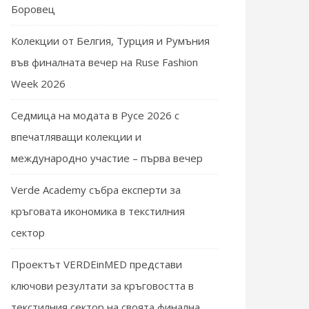
Боровец
Колекции от Белгия, Турция и Румъния
във финалната вечер на Ruse Fashion
Week 2026
Седмица на модата в Русе 2026 с
впечатляващи колекции и
международно участие – първа вечер
Verde Academy събра експерти за
кръговата икономика в текстилния
сектор
Проектът VERDEinMED представи
ключови резултати за кръговостта в
текстилния сектор на своята финална