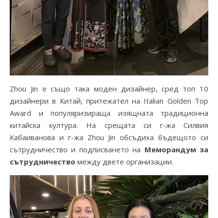
Zhou Jin е също така моден дизайнер, сред топ 10
дизайнери в Китай, притежател на Italian Golden Top
Award и популяризираща изящната традиционна
китайска култура. На срещата си г-жа Силвия
Кабаиванова и г-жа Zhou Jin обсъдиха бъдещото си
сътрудничество и подписването на
Меморандум за
сътрудничество
между двете организации.