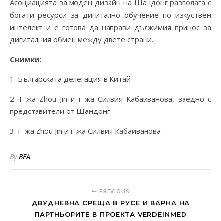
Асоциацията за моден дизайн на Шандонг разполага с
богати ресурси за дигитално обучение по изкуствен
интелект и е готова да направи дължимия принос за
дигиталния обмен между двете страни.
Снимки:
1. Българската делегация в Китай
2. Г-жа Zhou Jin и г-жа Силвия Кабаиванова, заедно с
представители от Шандонг
3. Г-жа Zhou Jin и г-жа Силвия Кабаиванова
By
BFA
PREVIOUS
ДВУДНЕВНА СРЕЩА В РУСЕ И ВАРНА НА
ПАРТНЬОРИТЕ В ПРОЕКТА VERDEINMED